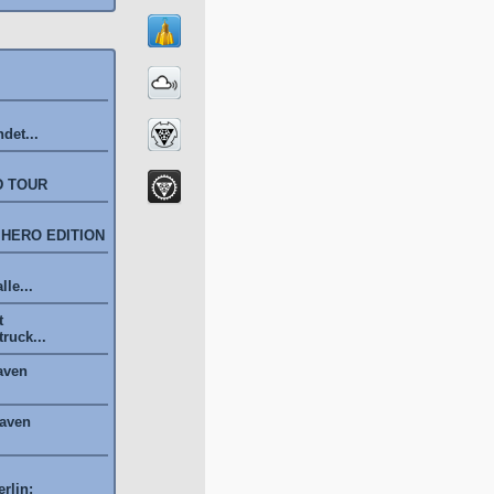
det...
D TOUR
 HERO EDITION
le...
t
ruck...
aven
haven
rlin: