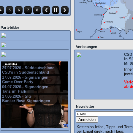
4
5
6
7
8
Partybilder
Verlosungen
CSD 
in S
Mi 0
24.07.2026 - Süddeutschland
Inne
CSD's in Süddeutschland
jewei
17.07.2026 - Sigmaringen
Game Over Party
Verl
ab d
04.07.2026 - Sigmaringen
Tanz im Park
27.06.2026 - SIG
Bunker Rave Sigmaringen
Newsletter
Kostenlos Infos, Tipps und Term
per Email direkt nach Haus.