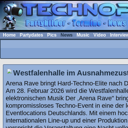
Home
Partydates
Pics
News
Music
Video
Intervie
Westfalenhalle im Ausnahmezus
Arena Rave bringt Hard-Techno-Elite nach 
Am 28. Februar 2026 wird die Westfalenhal
elektronischen Musik Der ,Arena Rave" bring
kompromissloses Techno-Event in eine der 
Eventlocations Deutschlands. Mit einem hoc
internationalen Line-up und einer Produktion
verspricht die Veranstaltung eine Nacht voll