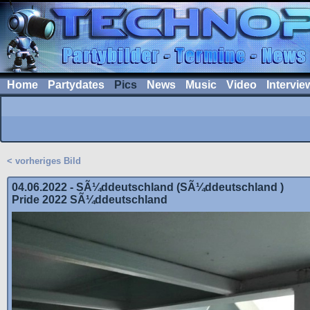
Home
Partydates
Pics
News
Music
Video
Intervie
< vorheriges Bild
04.06.2022 - SÃ¼ddeutschland (SÃ¼ddeutschland )
Pride 2022 SÃ¼ddeutschland