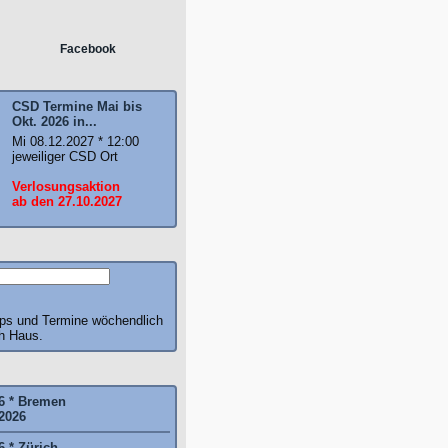
Facebook
CSD Termine Mai bis
Okt. 2026 in...
Mi 08.12.2027 * 12:00
jeweiliger CSD Ort
Verlosungsaktion
ab den 27.10.2027
pps und Termine wöchendlich
ch Haus.
6 * Bremen
2026
6 * Zürich