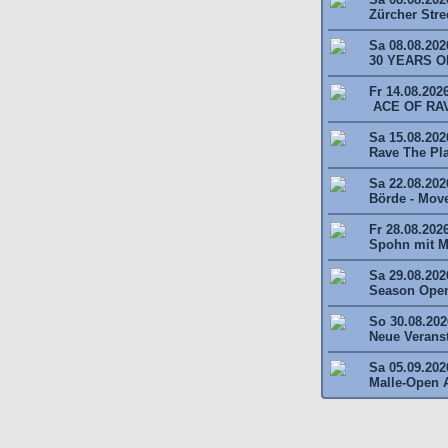
Zürcher Stree
Sa 08.08.202
30 YEARS O
Fr 14.08.202
ACE OF RAV
Sa 15.08.2026
Rave The Plan
Sa 22.08.202
Börde - Move 
Fr 28.08.202
Spohn mit M
Sa 29.08.202
Season Open
So 30.08.2026
Neue Veransta
Sa 05.09.202
Malle-Open A