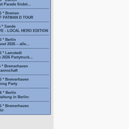
t Parade findet...
6 * Bremen
F FATMAN D TOUR
6 * Sande
E - LOCAL HERO EDITION
 * Berlin
et 2026 – alle...
6 * Lamstedt
2026 Partytruck...
6 * Bremerhaven
annschaft
6 * Bremerhaven
ing Party
 * Berlin
ltung in Berlin:
6 * Bremerhaven
ir