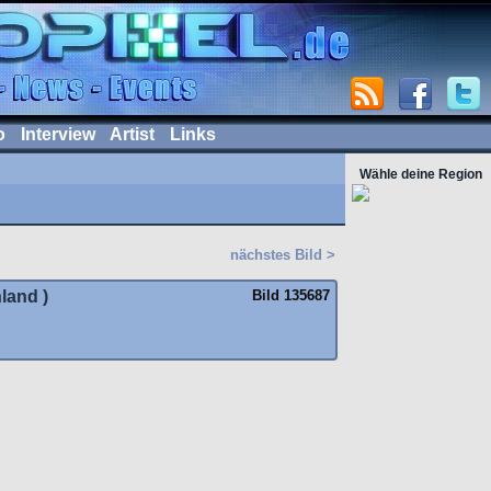
o
Interview
Artist
Links
Wähle deine Region
nächstes Bild >
land )
Bild 135687