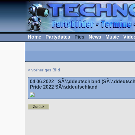
Home
Partydates
Pics
News
Music
Vide
< vorheriges Bild
04.06.2022 - SÃ¼ddeutschland (SÃ¼ddeutsch
Pride 2022 SÃ¼ddeutschland