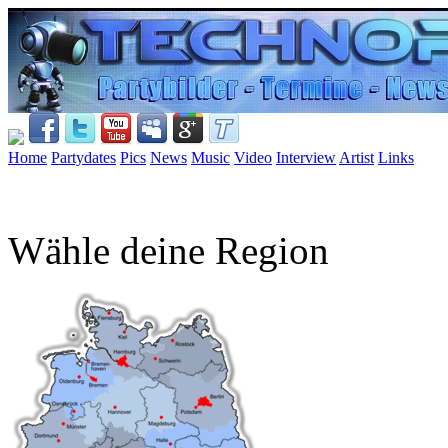
Home
Partydates
Pics
News
Music
Video
Interview
Artist
Links
Wähle deine Region