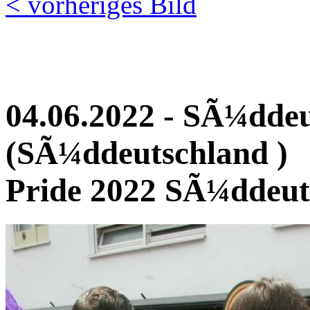
< vorheriges Bild
04.06.2022 - SÃ¼dde
(SÃ¼ddeutschland )
Pride 2022 SÃ¼ddeut