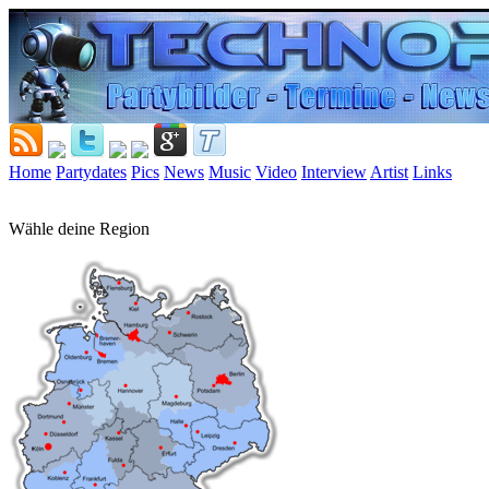
Home
Partydates
Pics
News
Music
Video
Interview
Artist
Links
Wähle deine Region