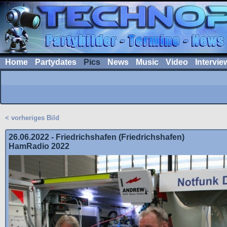
Home
Partydates
Pics
News
Music
Video
Intervie
< vorheriges Bild
26.06.2022 - Friedrichshafen (Friedrichshafen)
HamRadio 2022