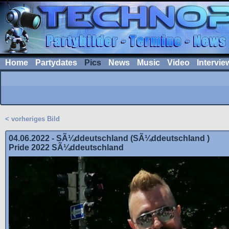
Home
Partydates
Pics
News
Music
Video
Intervie
< vorheriges Bild
04.06.2022 - SÃ¼ddeutschland (SÃ¼ddeutschland )
Pride 2022 SÃ¼ddeutschland