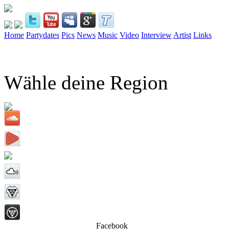
Home
Partydates
Pics
News
Music
Video
Interview
Artist
Links
Wähle deine Region
Facebook