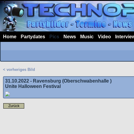
Home
Partydates
Pics
News
Music
Video
Intervie
< vorheriges Bild
31.10.2022 - Ravensburg (Oberschwabenhalle )
Unite Halloween Festival