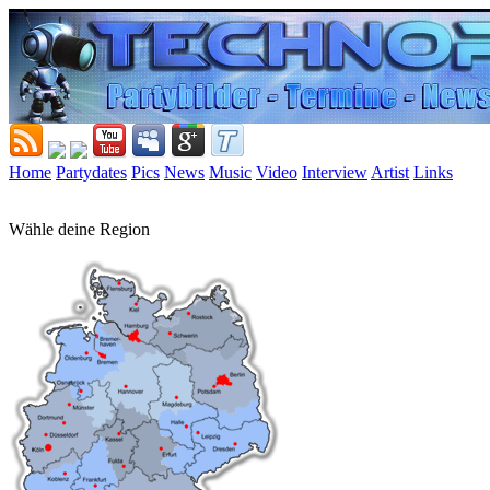
Home
Partydates
Pics
News
Music
Video
Interview
Artist
Links
Wähle deine Region