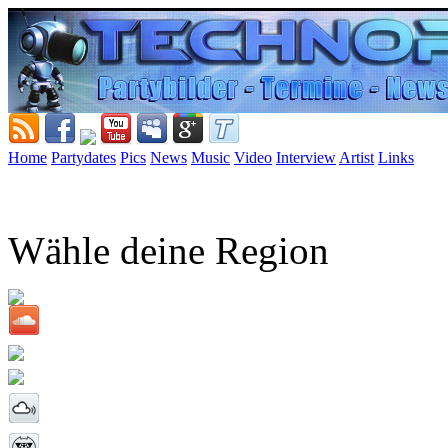
Home
Partydates
Pics
News
Music
Video
Interview
Artist
Links
Wähle deine Region