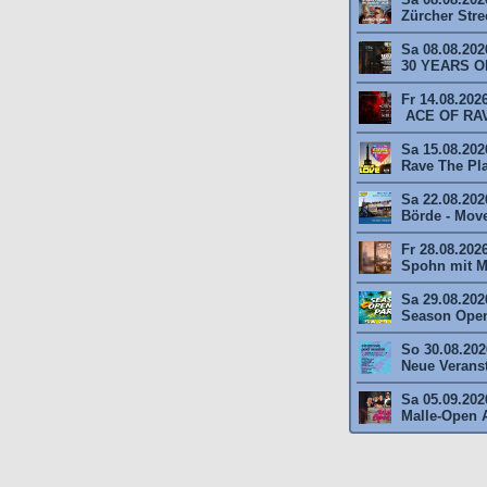
Zürcher Stree
Sa 08.08.202
30 YEARS O
Fr 14.08.202
ACE OF RAV
Sa 15.08.2026
Rave The Plan
Sa 22.08.202
Börde - Move 
Fr 28.08.202
Spohn mit M
Sa 29.08.202
Season Open
So 30.08.2026
Neue Veransta
Sa 05.09.202
Malle-Open A