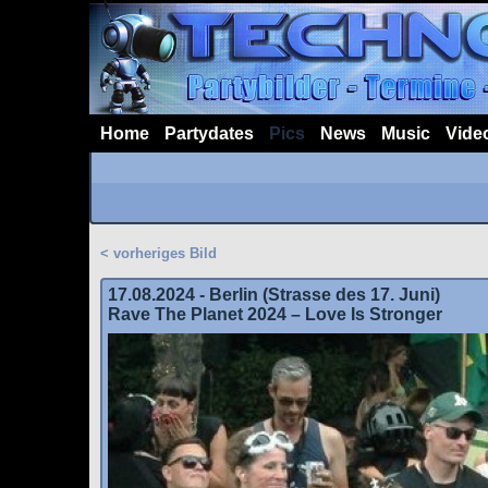
Home
Partydates
Pics
News
Music
Vide
< vorheriges Bild
17.08.2024 - Berlin (Strasse des 17. Juni)
Rave The Planet 2024 – Love Is Stronger