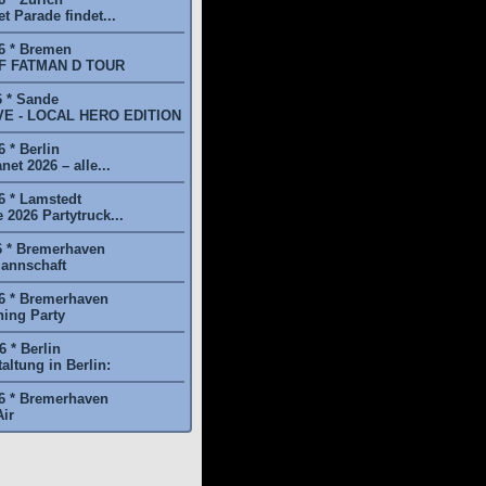
t Parade findet...
6 * Bremen
F FATMAN D TOUR
6 * Sande
E - LOCAL HERO EDITION
 * Berlin
et 2026 – alle...
6 * Lamstedt
2026 Partytruck...
6 * Bremerhaven
annschaft
6 * Bremerhaven
ing Party
 * Berlin
ltung in Berlin:
6 * Bremerhaven
ir