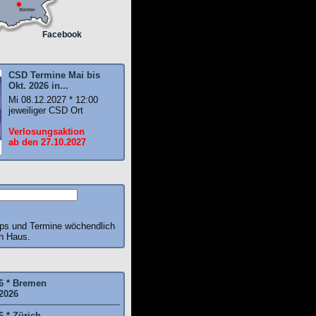
Facebook
CSD Termine Mai bis
Okt. 2026 in...
Mi 08.12.2027 * 12:00
jeweiliger CSD Ort
Verlosungsaktion
ab den 27.10.2027
pps und Termine wöchendlich
ch Haus.
6 * Bremen
2026
6 * Zürich