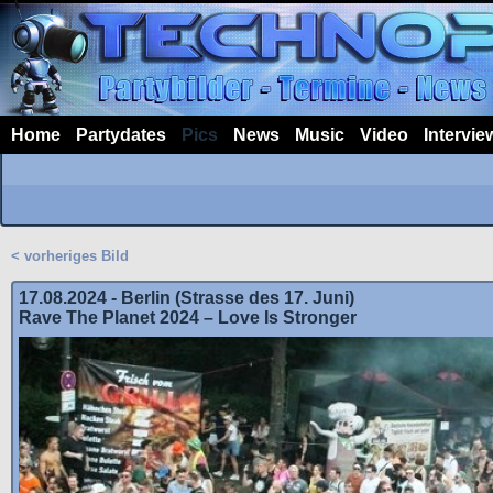
Home
Partydates
Pics
News
Music
Video
Intervie
< vorheriges Bild
17.08.2024 - Berlin (Strasse des 17. Juni)
Rave The Planet 2024 – Love Is Stronger