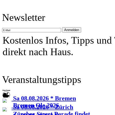
Newsletter
Kostenlos Infos, Tipps und
direkt nach Haus.
Veranstaltungstipps
Sa 08.08.2026 * Bremen
Bremen Ole 2026
Sa 08.08.2026 * Zürich
Zürcher Street Parade findet...