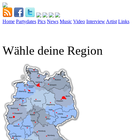
Home
Partydates
Pics
News
Music
Video
Interview
Artist
Links
Wähle deine Region