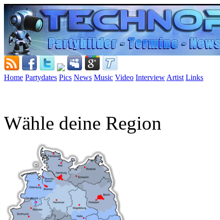
Home
Partydates
Pics
News
Music
Video
Interview
Artist
Links
Wähle deine Region