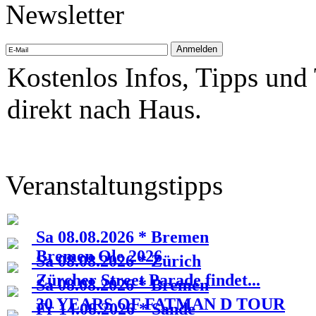
Newsletter
Kostenlos Infos, Tipps und
direkt nach Haus.
Veranstaltungstipps
Sa 08.08.2026 * Bremen
Bremen Ole 2026
Sa 08.08.2026 * Zürich
Zürcher Street Parade findet...
Sa 08.08.2026 * Bremen
30 YEARS OF FATMAN D TOUR
Fr 14.08.2026 * Sande